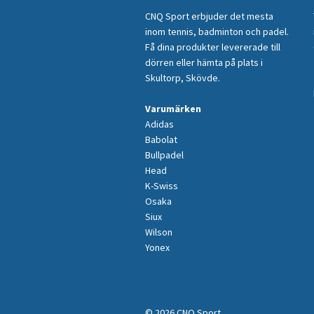
CNQ Sport erbjuder det mesta
inom tennis, badminton och padel.
Få dina produkter levererade till
dörren eller hämta på plats i
Skultorp, Skövde.
Varumärken
Adidas
Babolat
Bullpadel
Head
K-Swiss
Osaka
Siux
Wilson
Yonex
© 2026 CNQ Sport