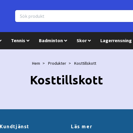
Tennis
Badminton
Skor
Lagerrensning
Hem
Produkter
Kosttillskott
Kosttillskott
Kundtjänst
Läs mer