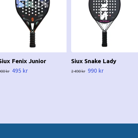
Siux Fenix Junior
Siux Snake Lady
495 kr
990 kr
900 kr
2 490 kr