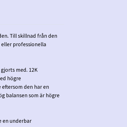
n. Till skillnad från den
eller professionella
 gjorts med. 12K
med högre
re eftersom den har en
hög balansen som är högre
ge en underbar