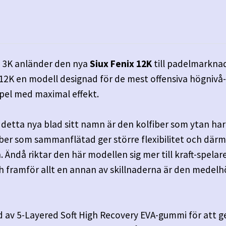
ix 3K anländer den nya
Siux Fenix 12K
till padelmarknade
 12K en modell designad för de mest offensiva högnivå- 
spel med maximal effekt.
detta nya blad sitt namn är den kolfiber som ytan har
fiber som sammanflätad ger större flexibilitet och där
. Ändå riktar den här modellen sig mer till kraft-spela
 framför allt en annan av skillnaderna är den medel
ad av 5-Layered Soft High Recovery EVA-gummi för att 