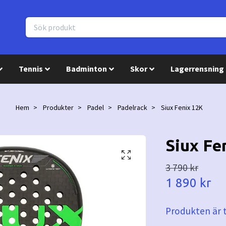
Tennis
Badminton
Skor
Lagerrensning
Hem
Produkter
Padel
Padelrack
Siux Fenix 12K
Siux Fe
3 790 kr
1 890 kr
Produkten är ty