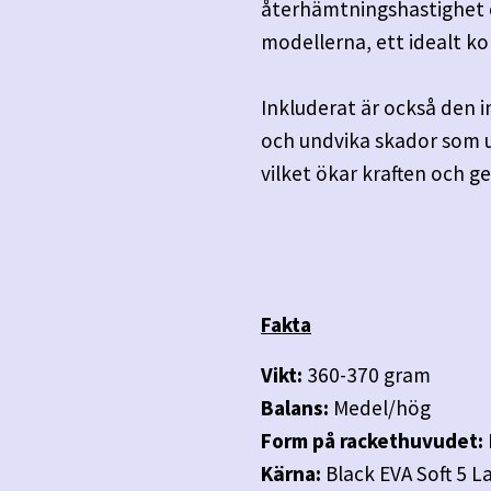
återhämtningshastighet e
modellerna, ett idealt kol
Inkluderat är också den i
och undvika skador som up
vilket ökar kraften och ge
Fakta
Vikt:
360-370 gram
Balans:
Medel/hög
Form på rackethuvudet:
Kärna:
Black EVA Soft 5 