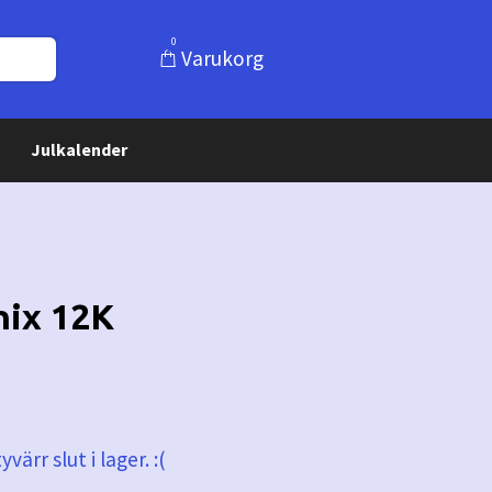
0
Varukorg
Julkalender
nix 12K
värr slut i lager. :(