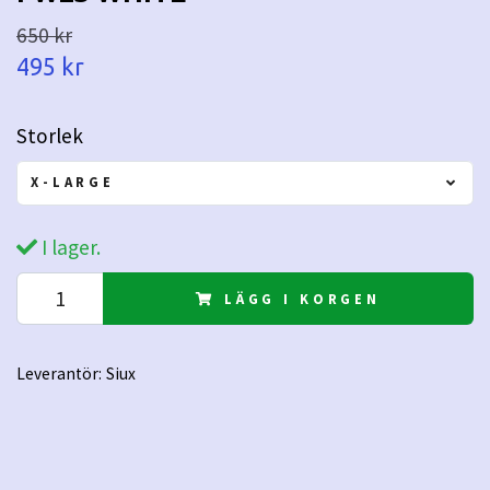
650 kr
495 kr
Storlek
X-LARGE
I lager.
LÄGG I KORGEN
Leverantör:
Siux