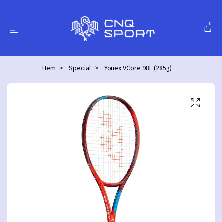
0
Hem
Special
Yonex VCore 98L (285g)